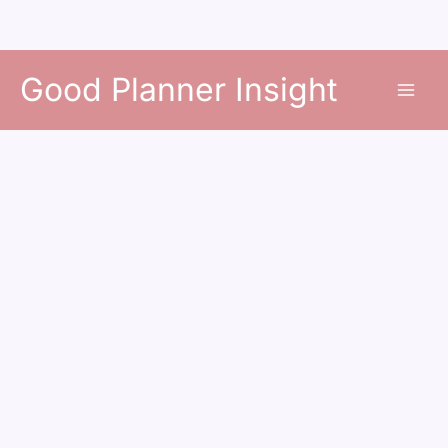
콘
Good Planner Insight
텐
츠
로
건
너
뛰
기