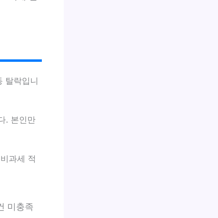
동 탈락입니
다. 본인만
 비과세 적
건 미충족