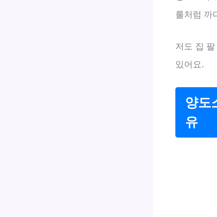
룰처럼 까
저도 집 팔
있어요.
양도
유