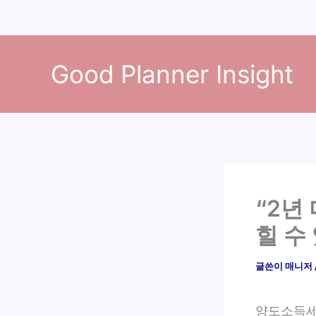
콘
텐
Good Planner Insight
츠
로
건
너
뛰
기
“2년
힐 수
글쓴이
매니저
양도소득세 