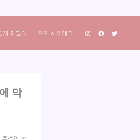
제 & 절약
투자 & 재테크
에 막
 조건이 국