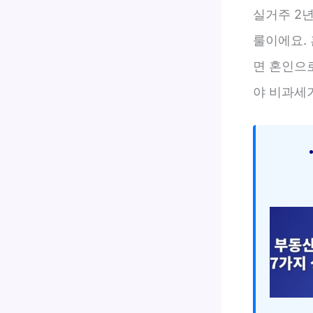
실거주 2
룰이에요. 
면 혼인으로
야 비과세