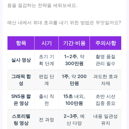
용을 절감하는 전략을 세워보세요.
예산 내에서 최대 효과를 내기 위한 방법은 무엇일까요?
항목
시기
기간·비용
주의사항
초기 기
1~2주
, 약
촬영 품질
실사 영상
획 단계
300만원
관리 필수
그래픽 합
편집 단
1주
, 약
200
과도한 효과
성
계
만원
자제
SNS용 짧
출시 직
15초
내외,
초반 시선
은 영상
전
100만원
집중 중요
스토리텔
2~3주
, 예
내용 일관성
전 과정
링 영상
산 다양
유지