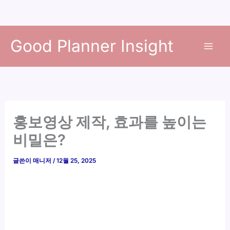
콘
Good Planner Insight
텐
츠
로
건
너
뛰
홍보영상 제작, 효과를 높이는
기
비밀은?
글쓴이
매니저
/
12월 25, 2025