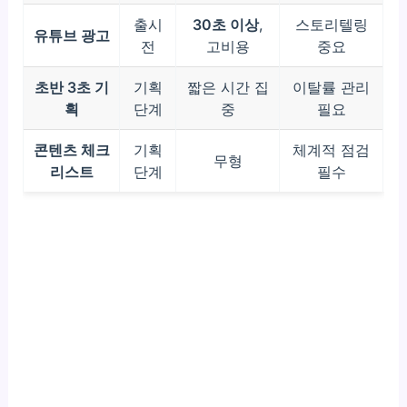
출시
30초 이상
,
스토리텔링
유튜브 광고
전
고비용
중요
초반 3초 기
기획
짧은 시간 집
이탈률 관리
획
단계
중
필요
콘텐츠 체크
기획
체계적 점검
무형
리스트
단계
필수