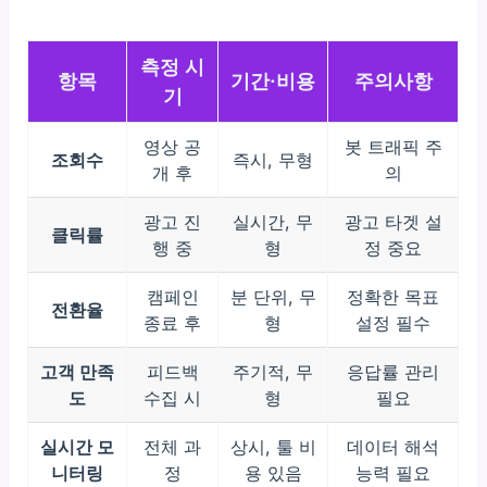
측정 시
항목
기간·비용
주의사항
기
영상 공
봇 트래픽 주
조회수
즉시, 무형
개 후
의
광고 진
실시간, 무
광고 타겟 설
클릭률
행 중
형
정 중요
캠페인
분 단위, 무
정확한 목표
전환율
종료 후
형
설정 필수
고객 만족
피드백
주기적, 무
응답률 관리
도
수집 시
형
필요
실시간 모
전체 과
상시, 툴 비
데이터 해석
니터링
정
용 있음
능력 필요