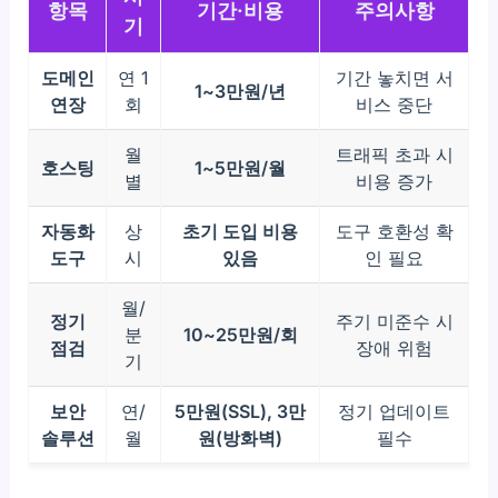
항목
기간·비용
주의사항
기
도메인
연 1
기간 놓치면 서
1~3만원/년
연장
회
비스 중단
월
트래픽 초과 시
호스팅
1~5만원/월
별
비용 증가
자동화
상
초기 도입 비용
도구 호환성 확
도구
시
있음
인 필요
월/
정기
주기 미준수 시
분
10~25만원/회
점검
장애 위험
기
보안
연/
5만원(SSL), 3만
정기 업데이트
솔루션
월
원(방화벽)
필수