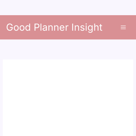
콘
Good Planner Insight
텐
츠
로
건
너
뛰
기