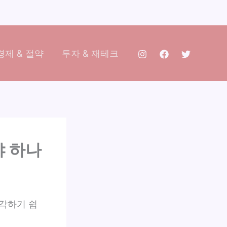
제 & 절약
투자 & 재테크
야 하나
각하기 쉽