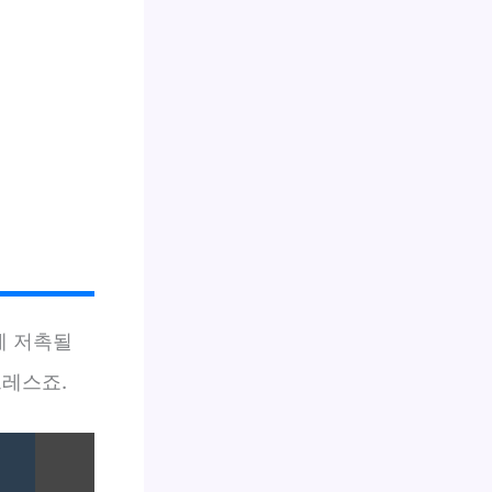
에 저촉될
트레스죠.