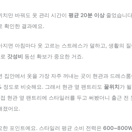
위치만 바꿔도 옷 관리 시간이
평균 20분 이상
줄었습니다.
로 확인한 결과예요.
아지면 아침마다 옷 고르는 스트레스가 덜하고, 생활의 질
말로
갓성비
동선 확보가 중요한 거죠.
면 집안에서 옷을 가장 자주 꺼내는 곳이 현관과 드레스룸
%
정도로 비슷해요. 그래서 현관 옆 팬트리도
꿀위치
가 될
직접 현관 옆 팬트리에 스타일러를 두고 써봤더니 출근 전
해졌어요.
요한 포인트예요. 스타일러 평균 소비 전력은
600~800