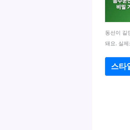
동선이 길면
돼요. 실
스타일