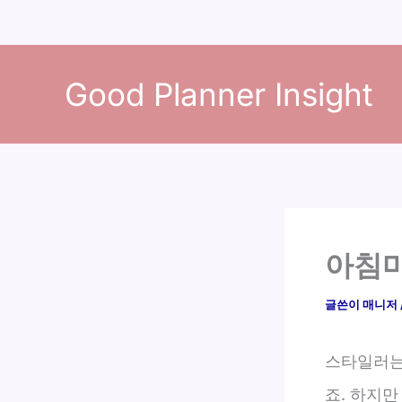
콘
텐
Good Planner Insight
츠
로
건
너
뛰
기
아침마
글쓴이
매니저
스타일러는
죠. 하지만