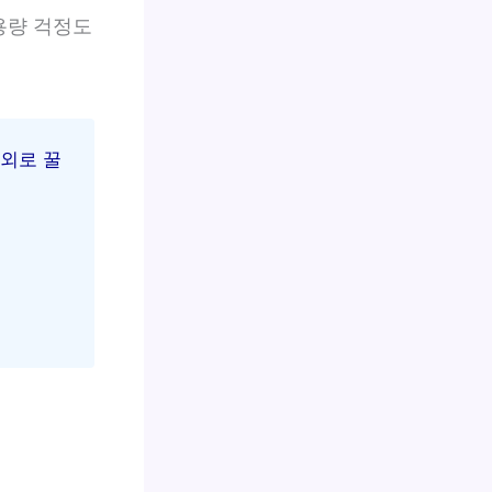
용량 걱정도
의외로 꿀