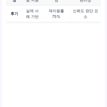
성
담 지원
양
편리성
실제 사
재이용률
신뢰도 판단 요
후기
례 기반
75%
소