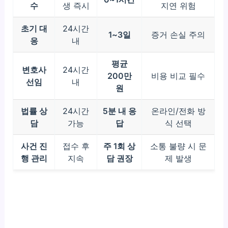
수
생 즉시
지연 위험
초기 대
24시간
1~3일
증거 손실 주의
응
내
평균
변호사
24시간
200만
비용 비교 필수
선임
내
원
법률 상
24시간
5분 내 응
온라인/전화 방
담
가능
답
식 선택
사건 진
접수 후
주 1회 상
소통 불량 시 문
행 관리
지속
담 권장
제 발생