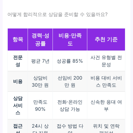
어떻게 합리적으로 상담을 준비할 수 있을까요?
경력·성
비용·만족
항목
추천 기준
공률
도
전문
사건 유형별 전
평균 7년
성공률 85%
성
문성
상담비
선임비 200
비용 대비 서비
비용
30만 원
만 원
스 만족도
상담
만족도
전화·온라인
신속한 응대 여
서비
90%
상담 가능
부
스
접근
24시 상
접수 방법 다
위치 및 연락