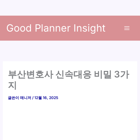
콘
Good Planner Insight
텐
츠
로
건
너
뛰
부산변호사 신속대응 비밀 3가
기
지
글쓴이
매니저
/
12월 16, 2025