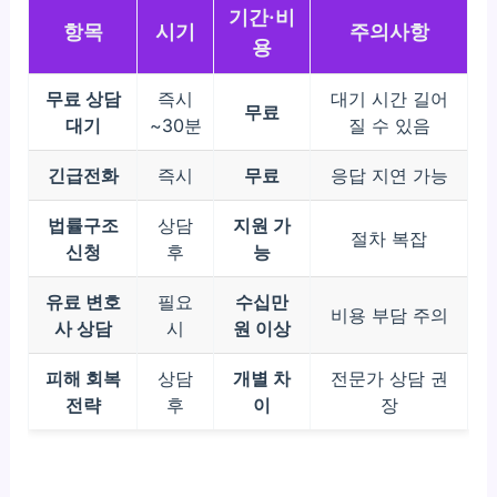
기간·비
항목
시기
주의사항
용
무료 상담
즉시
대기 시간 길어
무료
대기
~30분
질 수 있음
긴급전화
즉시
무료
응답 지연 가능
법률구조
상담
지원 가
절차 복잡
신청
후
능
유료 변호
필요
수십만
비용 부담 주의
사 상담
시
원 이상
피해 회복
상담
개별 차
전문가 상담 권
전략
후
이
장