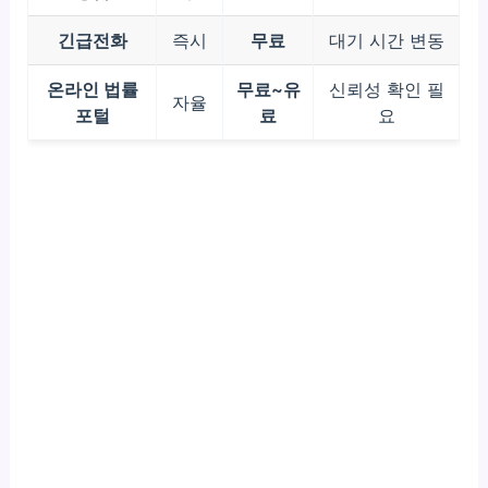
긴급전화
즉시
무료
대기 시간 변동
온라인 법률
무료~유
신뢰성 확인 필
자율
포털
료
요