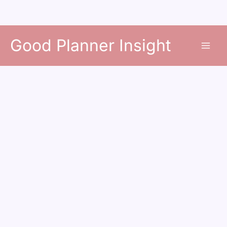
콘
Good Planner Insight
텐
츠
로
건
너
뛰
기